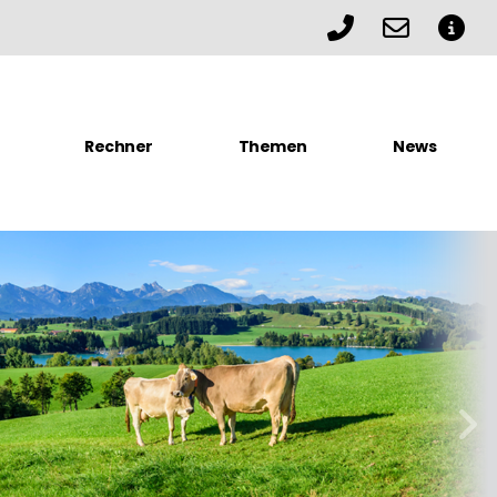
Jetzt anruf
willko
Zu
Rechner
Themen
News
weit