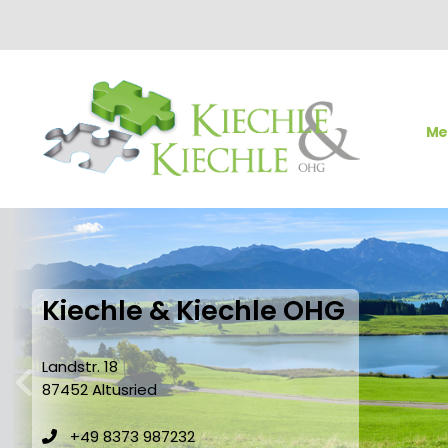
Me
Kiechle & Kiechle OHG
Landstr. 18
87452 Altusried
zurück
+49 8373 987232