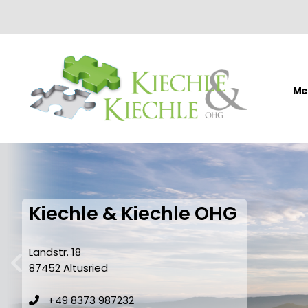
Me
Kiechle & Kiechle OHG
Landstr. 18
87452 Altusried
zurück
+49 8373 987232