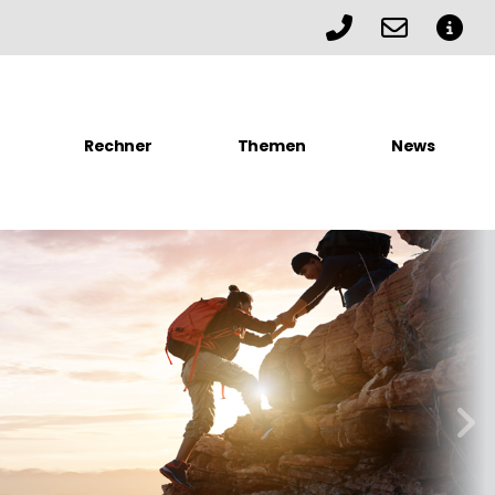
Jetzt anruf
willko
Zu
Rechner
Themen
News
weit